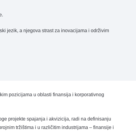
e.
ki jezik, a njegova strast za inovacijama i održivim
m pozicijama u oblasti finansija i korporativnog
 projekte spajanja i akvizicija, radi na definisanju
jnim tržištima i u različitim industrijama – finansije i