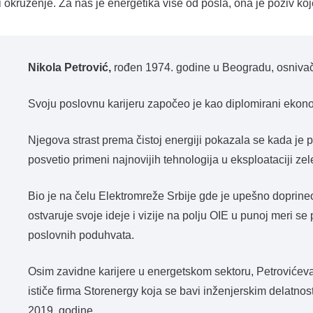
okruženje. Za nas je energetika više od posla, ona je poziv koj
Nikola Petrović,
rođen 1974. godine u Beogradu, osnivač 
Svoju poslovnu karijeru započeo je kao diplomirani ekono
Njegova strast prema čistoj energiji pokazala se kada je
posvetio primeni najnovijih tehnologija u eksploataciji zel
Bio je na čelu Elektromreže Srbije gde je upešno doprineo 
ostvaruje svoje ideje i vizije na polju OIE u punoj meri 
poslovnih poduhvata.
Osim zavidne karijere u energetskom sektoru, Petrovićeva 
ističe firma Storenergy koja se bavi inženjerskim delatnos
2019. godine.