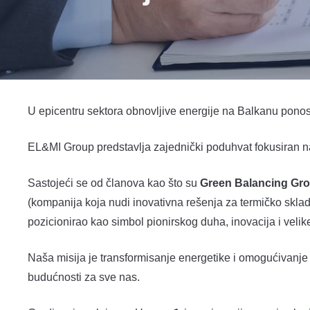
U epicentru sektora obnovljive energije na Balkanu ponos
EL&MI Group predstavlja zajednički poduhvat fokusiran na
Sastojeći se od članova kao što su
Green Balancing Gr
(kompanija koja nudi inovativna rešenja za termičko sklad
pozicionirao kao simbol pionirskog duha, inovacija i velike
Naša misija je transformisanje energetike i omogućivanje 
budućnosti za sve nas.