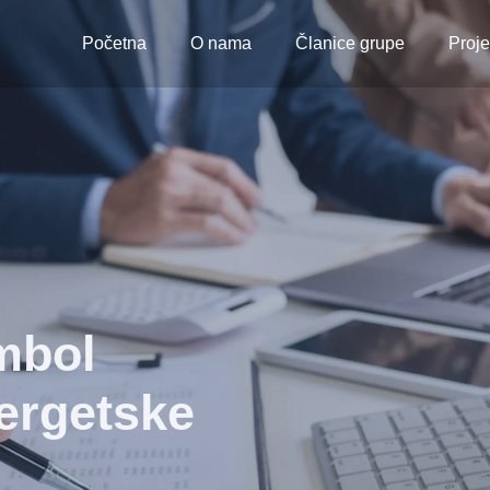
Početna
O nama
Članice grupe
Proje
mbol
nergetske