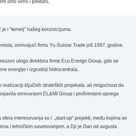
em smo verni i predani.
je i “temelj” našeg konzorcijuma.
mista, osnivajući firmu Yu-Suisse Trade još 1997. godine.
 preuzeo ulogu direktora firme Eco Energo Group, gde se
ene energije i izgradnji hidrocentrala.
realizaciji ključnih strateških projekata, ali mogućnost da
se pojavila osnivanjem EL&MI Group i proširenjem opsega
sfera interesovanja su i
„start-up“ projekti, među kojima se
tima i tehničkim savetovanjem, a čiji je član od avgusta