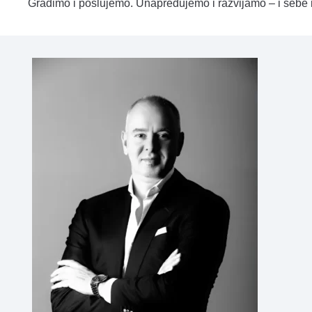
Gradimo i poslujemo. Unapređujemo i razvijamo – i sebe i 