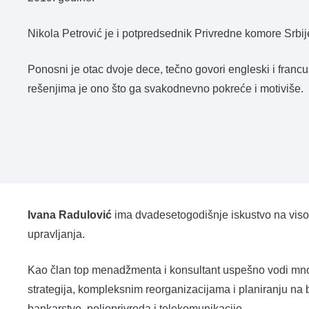
Nikola Petrović je i potpredsednik Privredne komore Srbij
Ponosni je otac dvoje dece, tečno govori engleski i francus
rešenjima je ono što ga svakodnevno pokreće i motiviše.
Ivana Radulović
ima dvadesetogodišnje iskustvo na visoki
upravljanja.
Kao član top menadžmenta i konsultant uspešno vodi mnoge
strategija, kompleksnim reorganizacijama i planiranju na bro
bankarstvo, poljoprivreda i telekomunikacije.