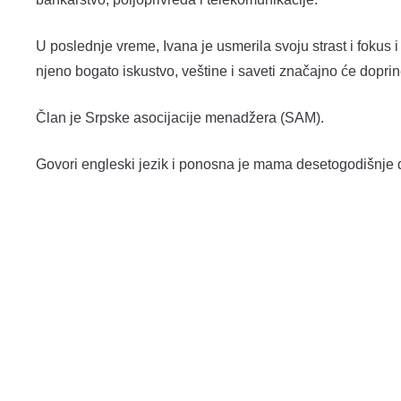
U poslednje vreme, Ivana je usmerila svoju strast i fokus i
njeno bogato iskustvo, veštine i saveti značajno će doprin
Član je Srpske asocijacije menadžera (SAM).
Govori engleski jezik i ponosna je mama desetogodišnje 