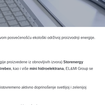
m posvećenošću ekološki održivoj proizvodnji energije.
ije proizvedene iz obnovljivih izvora)
Storenergy
Brebex
, kao i više
mini hidroelektrana
, EL&MI Group se
stovremeno aktivno doprinošenje svetlijoj i zelenijoj