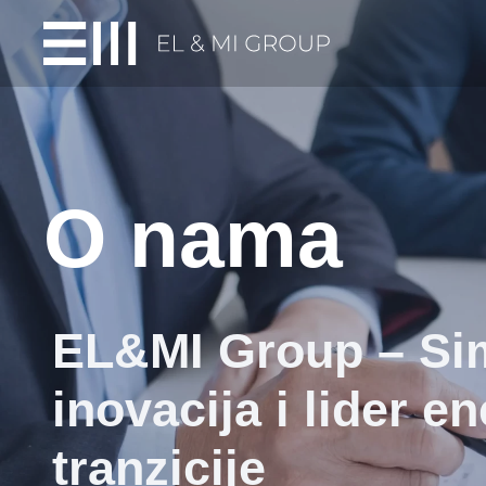
O nama
EL&MI Group – Si
inovacija i lider e
tranzicije