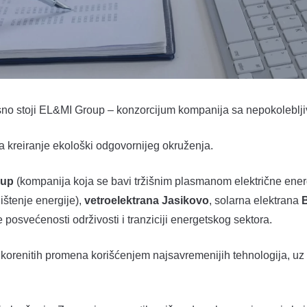
no stoji EL&MI Group – konzorcijum kompanija sa nepokolebljivo
 kreiranje ekološki odgovornijeg okruženja.
oup
(kompanija koja se bavi tržišnim plasmanom električne energ
ištenje energije),
vetroelektrana Jasikovo
, solarna elektrana
 posvećenosti održivosti i tranziciji energetskog sektora.
korenitih promena korišćenjem najsavremenijih tehnologija, uz i