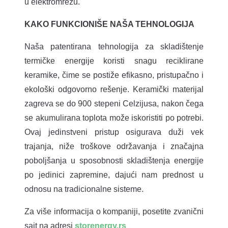
u elektromrežu.
KAKO FUNKCIONIŠE NAŠA TEHNOLOGIJA
Naša patentirana tehnologija za skladištenje
termičke energije koristi snagu reciklirane
keramike, čime se postiže efikasno, pristupačno i
ekološki odgovorno rešenje. Keramički materijal
zagreva se do 900 stepeni Celzijusa, nakon čega
se akumulirana toplota može iskoristiti po potrebi.
Ovaj jedinstveni pristup osigurava duži vek
trajanja, niže troškove održavanja i značajna
poboljšanja u sposobnosti skladištenja energije
po jedinici zapremine, dajući nam prednost u
odnosu na tradicionalne sisteme.
Za više informacija o kompaniji, posetite zvanični
sajt na adresi
storenergy.rs