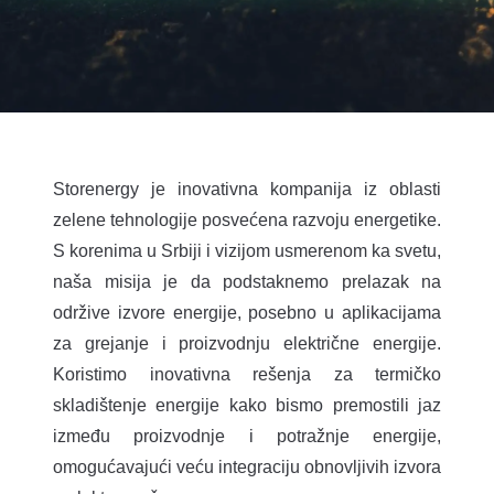
Storenergy je inovativna kompanija iz oblasti
zelene tehnologije posvećena razvoju energetike.
S korenima u Srbiji i vizijom usmerenom ka svetu,
naša misija je da podstaknemo prelazak na
održive izvore energije, posebno u aplikacijama
za grejanje i proizvodnju električne energije.
Koristimo inovativna rešenja za termičko
skladištenje energije kako bismo premostili jaz
između proizvodnje i potražnje energije,
omogućavajući veću integraciju obnovljivih izvora